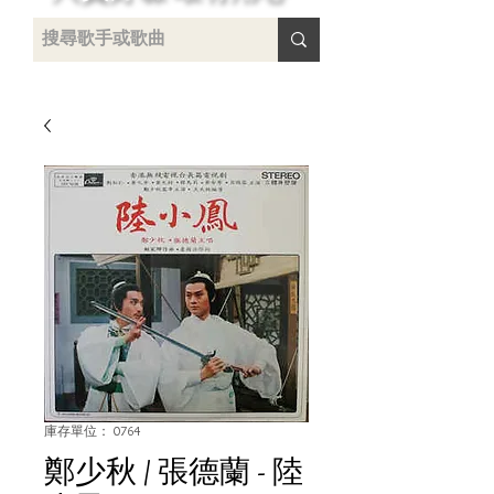
 /
-
庫存單位： 0764
鄭少秋 / 張德蘭 - 陸