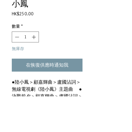
小鳳
價
HK$250.00
格
數量
*
無庫存
在恢復供應時通知我
●陸小鳳＞顧嘉輝曲＞盧國沾詞＞
無線電視劇《陸小鳳》主題曲 ●
決戰前夕＞顧嘉輝曲＞盧國沾詞＞
無線電視劇《陸小鳳》插曲 ●鮮
花滿月樓∕張德蘭 ●悼薛冰＞顧
嘉輝曲＞葉紹德詞＞無線電視劇
《陛小鳳》插曲 ●願君心記取∕
張德蘭 ●落花淚影∕張德蘭 ●大