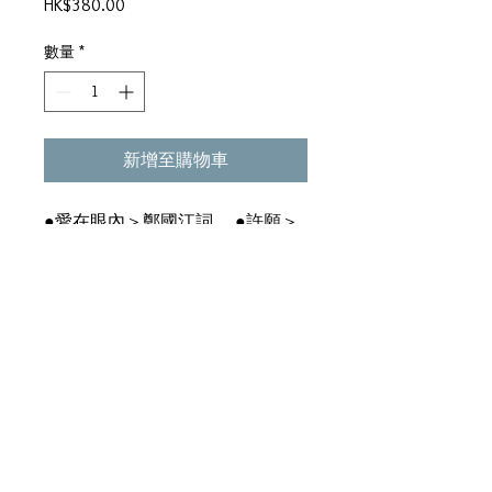
價
HK$380.00
格
數量
*
新增至購物車
●愛在眼內＞鄭國江詞 ●許願＞
向雪懷詞 ●茶花女放假＞歷風曲
＞盧永強詞 ●魚絲戒指＞區瑞強
曲＞古倩敏詞 ●她的名字叫
Shanghai＞區瑞殲目 ●未想講再
見＞區瑞強、陶贊新詞 ●成名的
代價＞曲取自"Prince of Fame"＞卡
龍詞 ●冬夜舞影＞王正宇曲＞向
雪懷詞 ●邂逅之後＞盧永強詞
●留下的雨傘＞康思念詞