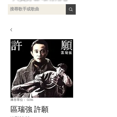
 /
-
庫存單位： 0286
區瑞強 許願