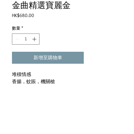
金曲精選寶麗金
價
HK$680.00
格
數量
*
新增至購物車
堆積情感
香腸，蚊賬，機關槍
鐘鎮濤
堆夢
再遇
癡情意外
愛你永不變
手掌上的電話號碼
KISS ME GOODBYE