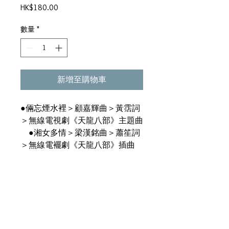
價
HK$180.00
格
數量
*
新增至購物車
●倆忘煙水裡＞顧嘉輝曲＞黃霑詞
＞無線電視劇《天龍八部》主題曲
●湘女多情＞梁漢銘曲＞蕭笙詞
＞無線電襬劇《天龍八部》插曲
●浪花與夕陽＞歷風曲＞鄭國江
詞 ●何妨醉一杯＞蘆蓮曲＞鄭國
江詞 ●情 ●初開＞周永坤詞
●海之夢＞吳楚楚曲＞周永坤詞
●你可知道＞Anders Nelsson曲＞鄭
國江詞＞電影《賓妹》主題白 ●