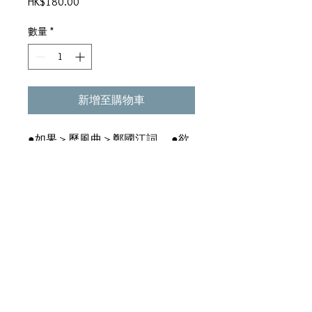
價
HK$180.00
格
數量
*
新增至購物車
●如果＞歷風曲＞鄭國江詞 ●欲
斷難斷＞盧永強詞 ●Crazy For
You＞古倩敏詞 ●愛你我自願＞
卡龍詞 ●不講多句＞卡龍詞 ●
葡萄園＞林敏驄詞 ●感謝你愛我
＞鮑比達曲＞陳少琪詞 ●神秘午
夜＞林慕德曲＞古倩敏詞 ●哈囉
＞林振強詞 ●說不完的故事＞鄭
國江詞＞電影《魔域仙蹤》主題曲
∕中文版