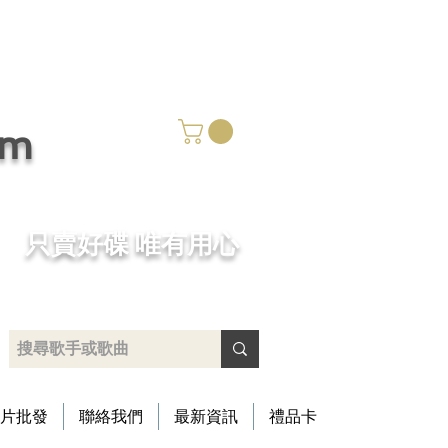
om
​只賣好碟 唯有用心
片批發
聯絡我們
最新資訊
禮品卡