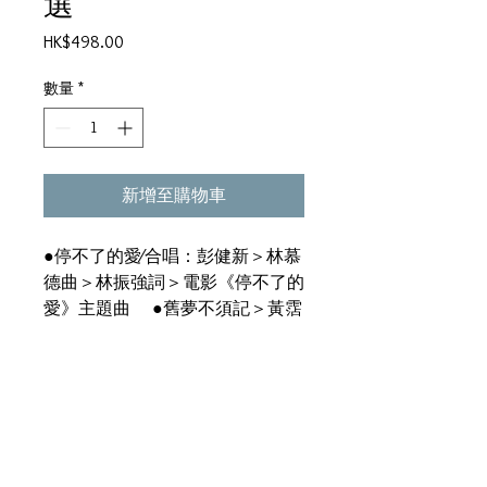
選
價
HK$498.00
格
數量
*
新增至購物車
●停不了的愛∕合唱：彭健新＞林慕
德曲＞林振強詞＞電影《停不了的
愛》主題曲 ●舊夢不須記＞黃霑
曲＞黃霑詞 ●做個木頭人＞雷安
娜曲＞林敏驄詞 ●暫別 ●山石
盟 ●美麗的童話＞歷風曲＞林敏
驄詞 ●別了憂鬱＞鄭國江詞 ●
彩雲曲＞林敏怡曲＞林敏驄詞＞電
影《彩雲曲》主題曲 ●人在旅途