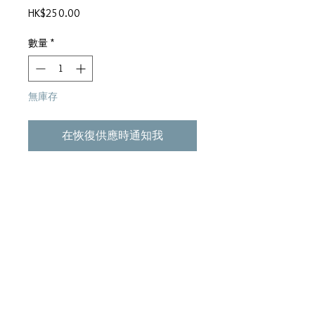
價
HK$250.00
格
數量
*
無庫存
在恢復供應時通知我
●印象∕許冠傑 ●為我獻上心韻∕關
菊英 ●星∕關正傑 ●忘記他∕鄧
麗君 ●相識在童年＞顧嘉輝曲＞
鄭重橋詞 ●二等良民∕彭健新 ●
您∕許冠英 ●友情相關照∕溫拿
●望一望∕鄧麗君∕國語 ●大地恩情
∕關正傑 ●明月秋心∕陳秋霞 ●
救世者∕泰迪羅賓 ●柳岸逍遙∕余
安安 ●尖沙咀Susie∕許冠傑