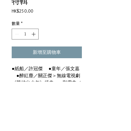
特輯
價
HK$250.00
格
數量
*
新增至購物車
●紙船／許冠傑 ●童年／張文嘉
●醉紅塵／關正傑＞無線電視劇
《英雄出少年》插曲 ●彩雲曲／
雷安娜＞電影《彩雲曲》主題曲
●不可以不想你／鍾鎮濤 ●人
在世間／彭健新 ●愛人女神／譚
詠麟 ●付上千萬倍／關菊英＞無
線電視劇《天龍八部》插曲 ●水
上人／鄧麗君＞電影《馬騮過海》