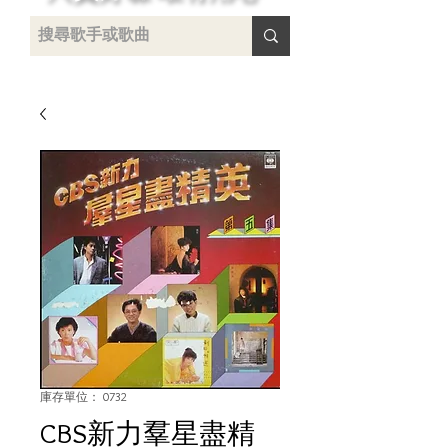
 /
-
庫存單位： 0732
CBS新力羣星盡精