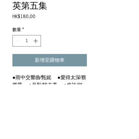
英第五集
價
HK$180.00
格
數量
*
新增至購物車
●雨中交響曲∕甄妮 ●愛得太深∕蔡
楓華 ●月影∕林志美 ●也許∕何
家勁 ●映象羅曼史∕陳秀雯 ●春
夏秋冬∕徐小鳳 ●教我怎麼忍∕何
家勁＞ 亞洲電視劇《我愛美人
魚》主題曲 ●無可奉告∕何嘉麗
＞香港電台廣播劇《無可奉告》主
題曲 ●小小鈕扣∕何嘉麗、麥潤
壽＞香港電台廣播劇《戀曲四重