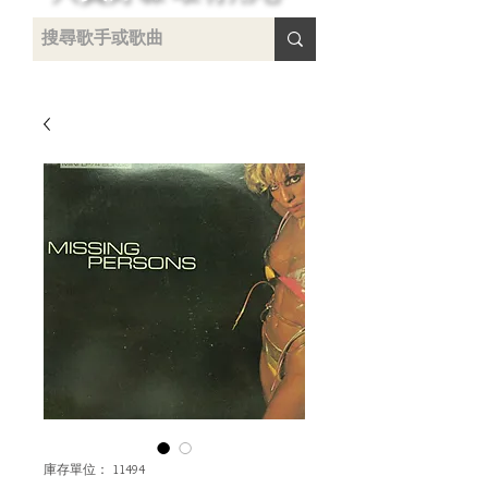
 /
-
庫存單位： 11494