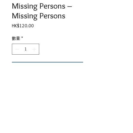
Missing Persons –
Missing Persons
價
HK$120.00
格
數量
*
新增至購物車
Side A
01. Words
02. Destination Unknown
Side B
01. I Like Boys
02. Mental Hopscotch