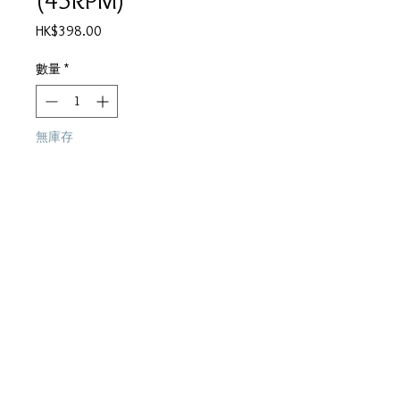
價
HK$398.00
格
數量
*
無庫存
在恢復供應時通知我
●長征＞劉以達曲＞陳少琪詞＞電
視劇《鐳射青春》主題曲
●馬路天使 之等待黎明版
●崩製 之日月無光版
●石頭記 之演奏版
產品描述