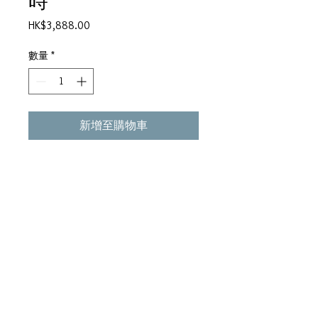
時
價
HK$3,888.00
格
數量
*
新增至購物車
●童年時＞鄭國江詞 ●但願人長
久＞盧冠廷曲＞唐書琛詞 ●紙船
＞許冠傑曲＞許冠傑詞 ●明星＞
黃霑曲＞黃霑詞 ●從不知＞郭小
霖曲＞林振強詞 ●滴汗＞林振強
詞 ●漫天風雨＞李雅桑曲＞湯正
川詞 ●這是愛＞林敏怡曲＞林敏
驄詞 ●雪中情89＞郃肇玫曲＞盧
國沾詞 ●似水流年＞鄭國江詞