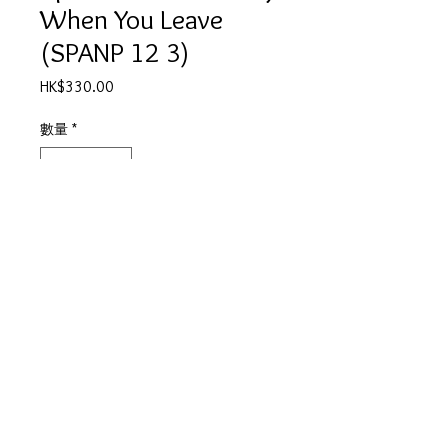
When You Leave
(SPANP 12 3)
價
HK$330.00
格
數量
*
新增至購物車
A Only When You Leave (Extended
Mix)
B1 Only When You Leave
B2 Paint Me Down (Recorded Live)
產品描述