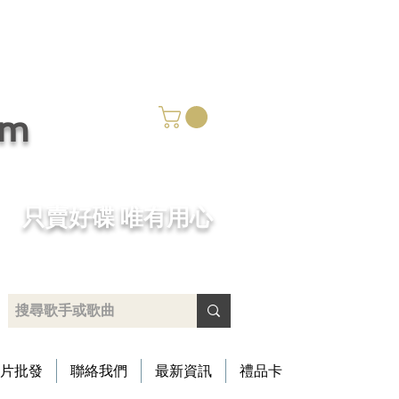
om
​只賣好碟 唯有用心
片批發
聯絡我們
最新資訊
禮品卡