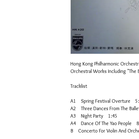
Hong Kong Philharmonic Orchestr
Orchestral Works Including "The B
Tracklist
A1 Spring Festival Overture 5
A2 Three Dances From The Ball
A3 Night Party 1:45
A4 Dance Of The Yao People 8
B Concerto For Violin And Orche