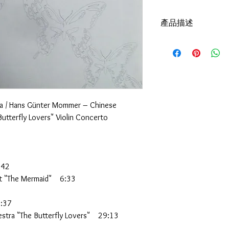
產品描述
Version:1978,HK,Philip
Sleeve Condition: EX+
Media Condition: VG+
a / Hans Günter Mommer ‎– Chinese
utterfly Lovers" Violin Concerto
:42
et "The Mermaid" 6:33
:37
stra "The Butterfly Lovers" 29:13