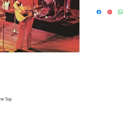
Version: Canada, Colu
Sleeve Condition: G
Media Condition: Fair
The Top