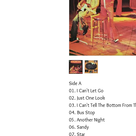
Side A
01. I Can't Let Go
02. Just One Look
03. I Can't Tell The Bottom From 
04. Bus Stop
05. Another Night
06. Sandy
07. Star