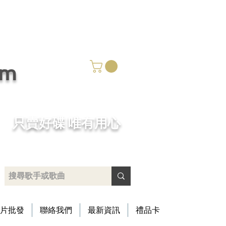
om
​只賣好碟 唯有用心
片批發
聯絡我們
最新資訊
禮品卡