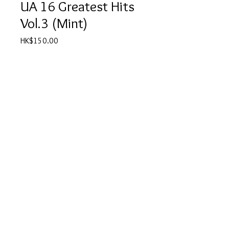
UA 16 Greatest Hits
Vol.3 (Mint)
價
HK$150.00
格
數量
*
新增至購物車
產品描述
Sealed and unplayed.
© 2025 by Vivo Supplies Ltd.