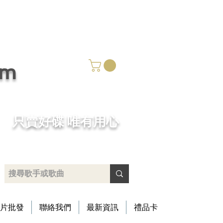
om
​只賣好碟 唯有用心
片批發
聯絡我們
最新資訊
禮品卡