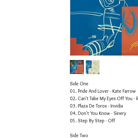
Side One
01. Pride And Lover - Kate Farrow
02. Can't Take My Eyes Off You - 
03. Plaza De Toros - Invidia
04. Don't You Know - Sinery
05. Step By Step - Off
Side Two