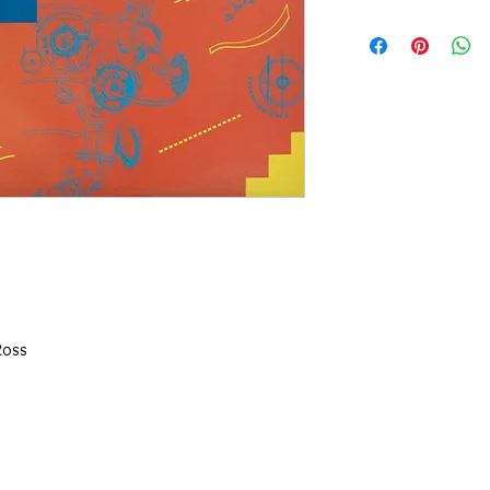
Version: 1987, Hong K
Sleeve Condition: VG
Media Condition: G
Ross