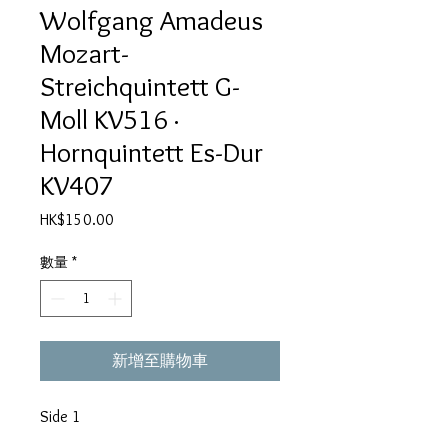
Wolfgang Amadeus
Mozart-
Streichquintett G-
Moll KV516 ·
Hornquintett Es-Dur
KV407
價
HK$150.00
格
數量
*
新增至購物車
Side 1
Streichquintett G-Moll KV 516