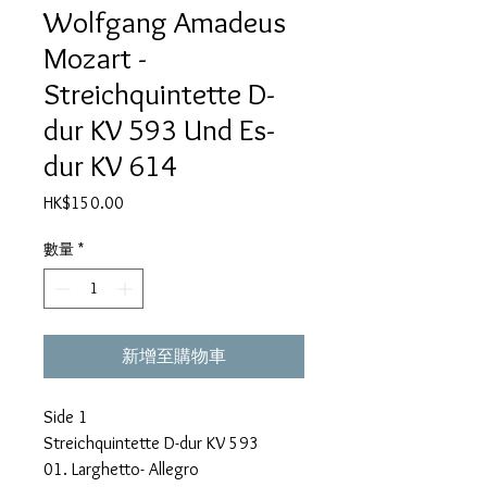
Wolfgang Amadeus
Mozart -
Streichquintette D-
dur KV 593 Und Es-
dur KV 614
價
HK$150.00
格
數量
*
新增至購物車
Side 1
Streichquintette D-dur KV 593
01. Larghetto- Allegro